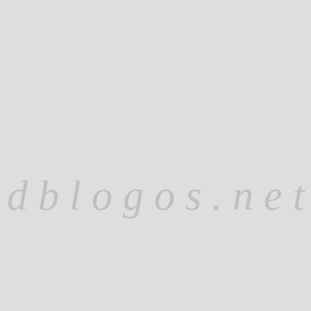
d b l o g o s . n e t